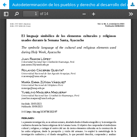
Autodeterminación de los pueblos y derecho al desarrollo del comunitario shipibo-konibo en el asentamiento Cantagallo-Rímac. Lima Perú.