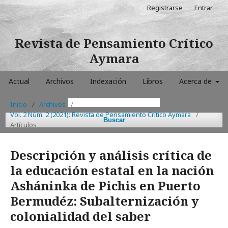
Registrarse
Entrar
Revista de Pensamiento Crítico
Aymara
Actual
Archivos
Indexación
Libros
Acerca de
Inicio
/
Archivos
/
Vol. 2 Núm. 2 (2021): Revista de Pensamiento Crítico Aymara
/
Buscar
Artículos
Descripción y análisis crítica de
la educación estatal en la nación
Asháninka de Pichis en Puerto
Bermudéz: Subalternización y
colonialidad del saber